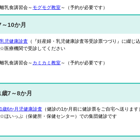
離乳食講習会～
モグモグ教室
～（予約が必要です）
7～10か月
乳児健康診査
（『妊産婦・乳児健康診査等受診票つづり』に綴じ
☆医療機関で受診してください
離乳食講習会～
カミカミ教室
～（予約が必要です）
1歳7～8か月
1歳6か月児健康診査
（健診の1か月前に健診票をご自宅へ送ります
ほいっぷ（保健所・保健センター）での集団健診です