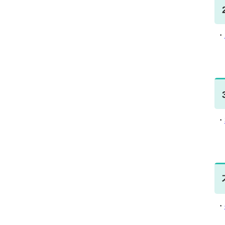
・
☆
・
☆
・