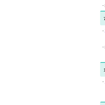
・
・
・
・
☆