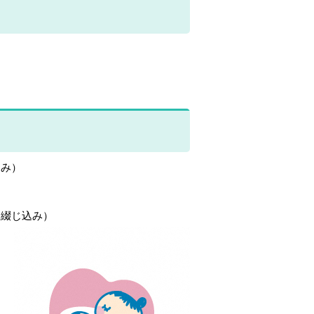
込み）
に綴じ込み）