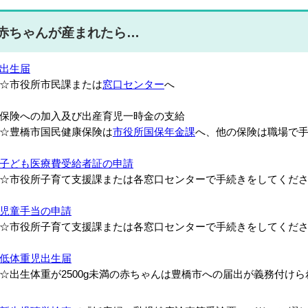
赤ちゃんが産まれたら…
出生届
☆市役所市民課または
窓口センター
へ
保険への加入及び出産育児一時金の支給
☆豊橋市国民健康保険は
市役所国保年金課
へ、他の保険は職場で
子ども医療費受給者証の申請
市役所子育て支援課または各窓口センターで手続きをしてくだ
児童手当の申請
市役所子育て支援課または各窓口センターで手続きをしてくだ
低体重児出生届
出生体重が2500g未満の赤ちゃんは豊橋市への届出が義務付けら