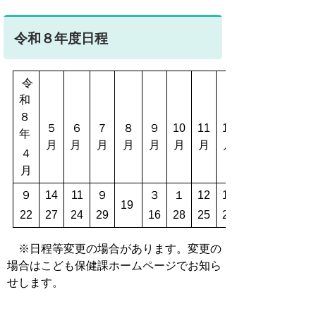
令和８年度日程
令
和
８
５
６
７
８
９
10
11
12
年
月
月
月
月
月
月
月
月
４
月
９
14
11
９
３
１
12
10
19
22
27
24
29
16
28
25
23
※日程等変更の場合があります。変更の
場合はこども保健課ホームページでお知ら
せします。