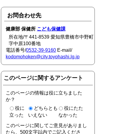
お問合わせ先
健康部 保健所
こども保健課
所在地/〒441-8539 愛知県豊橋市中野町
字中原100番地
電話番号/
0532-39-9160
E-mail/
kodomohoken@city.toyohashi.lg.jp
このページに関するアンケート
このページの情報は役に立ちました
か？
役に
どちらとも
役にたた
立った
いえない
なかった
このページに関してご意見がありまし
たら、500文字以内でご記入くださ