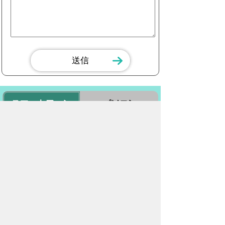
スマートフォン
パソコン
豊橋市役所
法人番号：3000020232017
〒440-8501 愛知県豊橋市今橋町１番地
代表番号：
0532-51-2111
開庁日時：
月曜日～金曜日 午前8時30