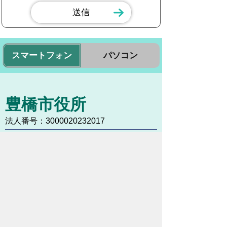
スマートフォン
パソコン
豊橋市役所
法人番号：3000020232017
〒440-8501 愛知県豊橋市今橋町１番地
代表番号：
0532-51-2111
開庁日時：
月曜日～金曜日 午前8時30
分～午後5時15分まで
（土・日・祝祭日・年末年始
＜12月29日から1月3日＞は
除く）