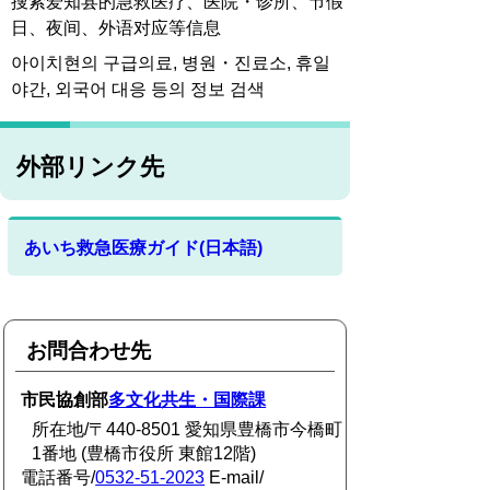
搜索爱知县的急救医疗、医院・诊所、节假
日、夜间、外语对应等信息
아이치현의 구급의료, 병원・진료소, 휴일
야간, 외국어 대응 등의 정보 검색
外部リンク先
あいち救急医療ガイド(日本語)
お問合わせ先
市民協創部
多文化共生・国際課
所在地/〒440-8501 愛知県豊橋市今橋町
1番地 (豊橋市役所 東館12階)
電話番号/
0532-51-2023
E-mail/