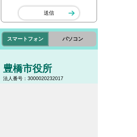
スマートフォン
パソコン
豊橋市役所
法人番号：3000020232017
〒440-8501 愛知県豊橋市今橋町１番地
代表番号：
0532-51-2111
開庁日時：
月曜日～金曜日 午前8時30
分～午後5時15分まで
（土・日・祝祭日・年末年始
＜12月29日から1月3日＞は