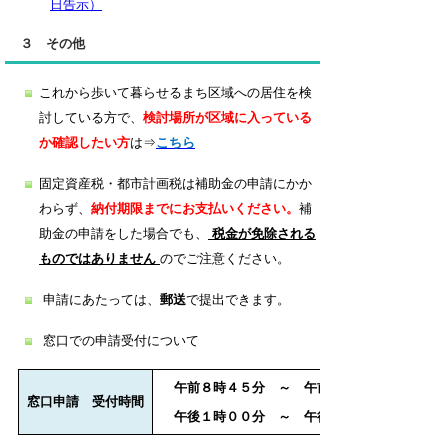
日告示）
３ その他
これから歩いて暮らせるまち区域への居住を検
討している方で、
検討場所が区域に入っている
か確認したい方
は⇒
こち
ら
固定資産税・都市計画税は補助金の申請にかか
わらず、
納付期限までにお支払いください。
補
助金
の申請をした場合でも、
税金が免除される
ものではありません
のでご注意ください。
申請にあたっては、
郵送
で提出できます。
窓口での申請受付について
午前８時４５分 ～ 午前１１時４５分
窓口申請
受付時間
午後１時００分 ～ 午後５時００分