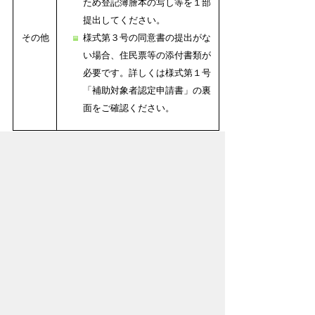
ため登記簿謄本の写し等を１部
提出してください。
その他
様式第３号の同意書の提出がな
い場合、住民票等の添付書類が
必要です。詳しくは様式第１号
「補助対象者認定申請書」の裏
面をご確認ください。
2. 上記１．提出の翌年度以降の必要書類（交付
申請）
様式第5号
補助金交付申請書pdf( 22KB )
様式第7号
補助金交付請求書.pdf( 80KB )
※その他、必要に応じて添付書類を求める場合が
あります。