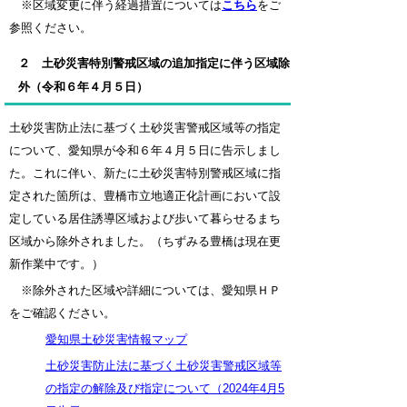
※
区域変更に伴う経過措置については
こちら
をご
参照ください。
２ 土砂災害特別警戒区域の追加指定に伴う区域除
外（令和６年４月５日）
土砂災害防止法に基づく土砂災害警戒区域等の指定
について、愛知県が令和６年４月５日に告示しまし
た。これに伴い、新たに土砂災害特別警戒区域に指
定された箇所は、豊橋市立地適正化計画において設
定している居住誘導区域および歩いて暮らせるまち
区域から除外されました。（ちずみる豊橋は現在更
新作業中です。）
※除外された区域や詳細については、愛知県ＨＰ
をご確認ください。
愛知県土砂災害情報マップ
土砂災害防止法に基づく土砂災害警戒区域等
の指定の解除及び指定について（2024年4月5