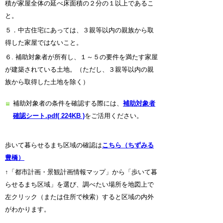
積が家屋全体の延べ床面積の２分の１以上であるこ
と。
５．中古住宅にあっては、３親等以内の親族から取
得した家屋ではないこと。
６. 補助対象者が所有し、１～５の要件を満たす家屋
が建築されている土地。（ただし、３親等以内の親
族から取得した土地を除く）
補助対象者の条件を確認する際には、
補助対象者
確認シート.pdf( 224KB )
をご活用ください。
歩いて暮らせるまち区域の確認は
こちら（ちずみる
豊橋）
↑「都市計画・景観計画情報マップ」から「歩いて暮
らせるまち区域」を選び、調べたい場所を地図上で
左クリック（または住所で検索）すると区域の内外
がわかります。