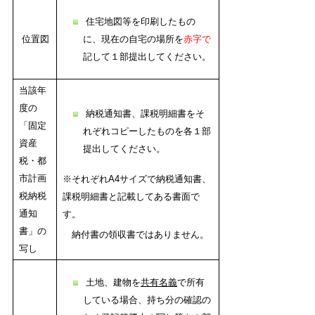
住宅地図等を印刷したもの
位置図
に、現在の自宅の場所を
赤字で
記して１部提出してください。
当該年
度の
納税通知書、課税明細書をそ
「固定
れぞれコピーしたものを各１部
資産
提出してください。
税・都
市計画
※それぞれA4サイズで納税通知書、
税納税
課税明細書と記載してある書面で
通知
す。
書」の
納付書の領収書ではありません。
写し
土地、建物を
共有名義
で所有
している場合、持ち分の確認の