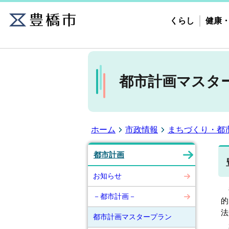
くらし
健康
都市計画マスタ
ホーム
市政情報
まちづくり・都
都市計画
お知らせ
都
－都市計画－
的
法
都市計画マスタープラン
本