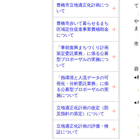
豊橋市立地適正化計画につ
いて
現
や
豊橋市歩いて暮らせるまち
ま
区域定住促進事業費補助金
について
今
市
「事前復興まちづくり計画
策定委託業務」に係る公募
型プロポーザルの実施につ
いて
容
●
「熱環境と人流データの可
視化・分析委託業務」に係
る公募型プロポーザルの実
施について
●
立地適正化計画の改定（防
災指針の策定）について
立地適正化計画の評価・検
証について