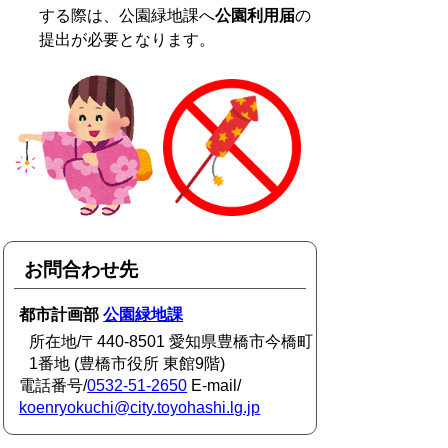
する際は、公園緑地課へ
公園利用届
の
提出が必要となります。
お問合わせ先
都市計画部
公園緑地課
所在地/〒440-8501 愛知県豊橋市今橋町
1番地 (豊橋市役所 東館9階)
電話番号/
0532-51-2650
E-mail/
koenryokuchi@city.toyohashi.lg.jp