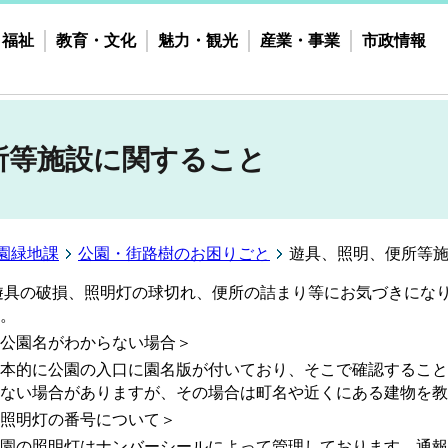
・福祉
教育・文化
魅力・観光
産業・事業
市政情報
所等施設に関すること
園緑地課
公園・街路樹のお困りごと
遊具、照明、便所等
遊具の破損、照明灯の球切れ、便所の詰まり等にお気づきにな
。
公園名がわからない場合＞
本的に公園の入口に園名版が付いており、そこで確認すること
ない場合がありますが、その場合は町名や近くにある建物を教
照明灯の番号について＞
園の照明灯はナンバーシールによって管理しております。通報