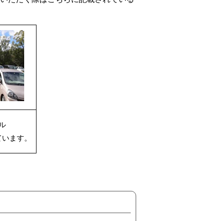
ル
ています。