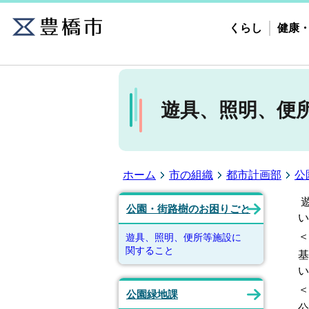
くらし
健康
遊具、照明、便
ホーム
市の組織
都市計画部
公
公園・街路樹のお困りごと
い
＜
遊具、照明、便所等施設に
関すること
基
い
＜
公園緑地課
公