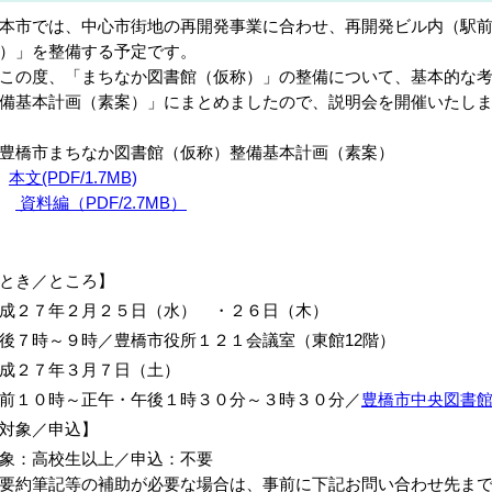
市では、中心市街地の再開発事業に合わせ、再開発ビル内（駅前
）」を整備する予定です。
の度、「まちなか図書館（仮称）」の整備について、基本的な考
備基本計画（素案）」にまとめましたので、説明会を開催いたし
豊橋市まちなか図書館（仮称）整備基本計画（素案）
本文(PDF/1.7MB)
資料編（PDF/2.7MB）
とき／ところ】
成２７年２月２５日（水） ・２６日（木）
後７時～９時／豊橋市役所１２１会議室（東館12階）
平成２７年３月７日（土）
前１０時～正午・午後１時３０分～３時３０分／
豊橋市中央図書
対象／申込】
象：高校生以上／申込：不要
要約筆記等の補助が必要な場合は、事前に下記お問い合わせ先ま