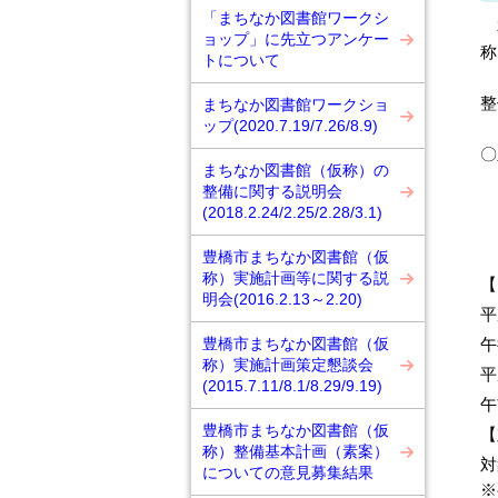
「まちなか図書館ワークシ
本
ョップ」に先立つアンケー
称
トについて
こ
整
まちなか図書館ワークショ
ップ(2020.7.19/7.26/8.9)
〇
まちなか図書館（仮称）の
整備に関する説明会
(2018.2.24/2.25/2.28/3.1)
豊橋市まちなか図書館（仮
称）実施計画等に関する説
【
明会(2016.2.13～2.20)
平
豊橋市まちなか図書館（仮
午
称）実施計画策定懇談会
(2015.7.11/8.1/8.29/9.19)
午
豊橋市まちなか図書館（仮
【
称）整備基本計画（素案）
対
についての意見募集結果
※