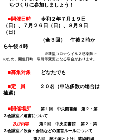
ちづくりに参加しましょう！
■開催日時
令和２年７月１９日
（日）、７月２６日（日）、８月９日
（日）
（全３回）
午後２時か
ら午後４時
※新型コロナウイルス感染防止
のため、開催日時・場所等変更となる場合があります。
■募集対象
どなたでも
■
定員
２０名（申込多数の場合は
抽選）
■開催場所
第１回
中央図書館 第２・第
３会議室／選書について
及び内容
第２回 中央図書館
第２・第
３会議室／
飲食・会話などの運営ルールについて
第３回
穂の国とよはし芸術劇場