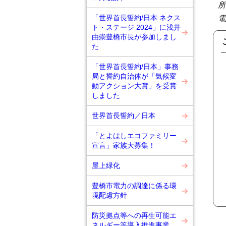
所
「世界首長誓約/日本 ネクス
電
ト・ステージ 2024」に浅井
由崇豊橋市長が参加しまし
た
「世界首長誓約/日本」事務
局と誓約自治体が「気候変
動アクション大賞」を受賞
しました
世界首長誓約／日本
「とよはしエコファミリー
宣言」家族大募集！
屋上緑化
豊橋市電力の調達に係る環
境配慮方針
防災拠点等への再生可能エ
ネルギー等導入推進事業