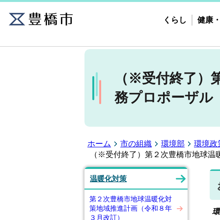
くらし
健康
（※受付終了）
務プロポーザル
ホーム
市の組織
環境部
環境政
（※受付終了）第２次豊橋市地球温
温暖化対策
第２次豊橋市地球温暖化対
策地域推進計画（令和８年
環
３月改訂）