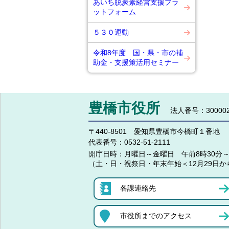
あいち脱炭素経営支援プラ
ットフォーム
５３０運動
令和8年度 国・県・市の補
助金・支援策活用セミナー
豊橋市役所
法人番号：300002
〒440-8501 愛知県豊橋市今橋町１番地
代表番号：
0532-51-2111
開庁日時：
月曜日～金曜日 午前8時30分～
（土・日・祝祭日・年末年始＜12月29日か
各課連絡先
市役所までのアクセス