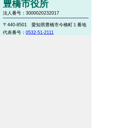
豊橋市役所
法人番号：3000020232017
〒440-8501 愛知県豊橋市今橋町１番地
代表番号：
0532-51-2111
開庁日時：
月曜日～金曜日 午前8時30
分～午後5時15分まで
（土・日・祝祭日・年末年始
＜12月29日から1月3日＞は
除く）
各課連絡先
お問い合わせ
市役所までのアクセス