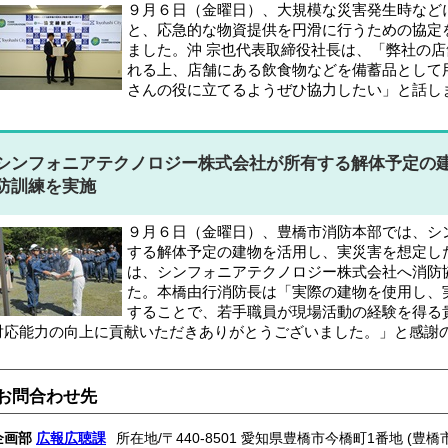
９月６日（金曜日）、大規模な災害発生時など
と、応急的な物資提供を円滑に行うための協定
ました。沖 宗也代表取締役社長は、「弊社の
れる上、店舗にある飲食物などを備蓄品として
さんの役に立てるようぜひ協力したい」と話し
シンフォニアテクノロジー株式会社が所有する解体予定の
防訓練を実施
９月６日（金曜日）、豊橋市消防本部では、シ
する解体予定の建物を活用し、実災害を想定し
は、シンフォニアテクノロジー株式会社へ消防
た。本橋由行消防長は「実際の建物を使用し、
することで、若手職員が現場活動の経験を得る
対応能力の向上に貢献いただきありがとうございました。」と感謝
お問合わせ先
企画部
広報広聴課
所在地/〒440-8501 愛知県豊橋市今橋町1番地 (豊橋