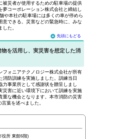
に被災者が使用するための駐車場の提供
を夢コーポレーション株式会社と締結し
店舗や本社の駐車場には多くの車が停めら
用意できる。災害などの緊急時に、みな
ました。
先頭にもどる
建物を活用し、実災害を想定した消
ンフォニアテクノロジー株式会社が所有
た消防訓練を実施しました。訓練当日
協力事業所として感謝状を贈呈しまし
実災害に近い環境下において訓練を実施
貴重な機会となります。本市消防の災害
の言葉を述べました。
市役所 東館6階)