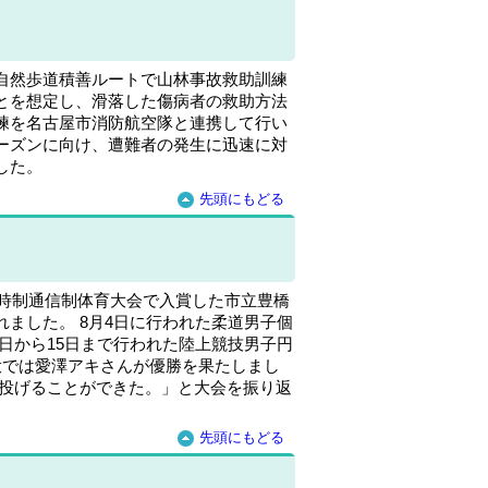
自然歩道積善ルートで山林事故救助訓練
とを想定し、滑落した傷病者の救助方法
練を名古屋市消防航空隊と連携して行い
ーズンに向け、遭難者の発生に迅速に対
した。
先頭にもどる
定時制通信制体育大会で入賞した市立豊橋
ました。 8月4日に行われた柔道男子個
13日から15日まで行われた陸上競技男子円
投では愛澤アキさんが優勝を果たしまし
て投げることができた。」と大会を振り返
先頭にもどる