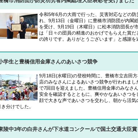
豊橋市消防団が防災功労者内閣総理大臣表彰を受けました
令和5年6月の大雨で行った、災害対応などの
れ、9月13日（金曜日）に豊橋市消防団が内閣
を受け、9月19日（木曜日）に松本消防団長が
は「日々の団員の精進のおかげでもらえた賞だ
の誇りです。ありがとうございます」と感謝を
小学生と豊橋信用金庫さんのあいさつ競争
9月18日(水曜日)の登校時間に、豊橋市立吉田
店のみなさんによるあいさつ競争が行われまし
で7回目を迎えました。豊橋信用金庫のみなさ
安全を確認するとともに、爽やかなあいさつを
顔で大きな声であいさつを交わし、朝から活気
引き分けでした。
東陵中3年の白井さんが下水道コンクールで国土交通大臣賞