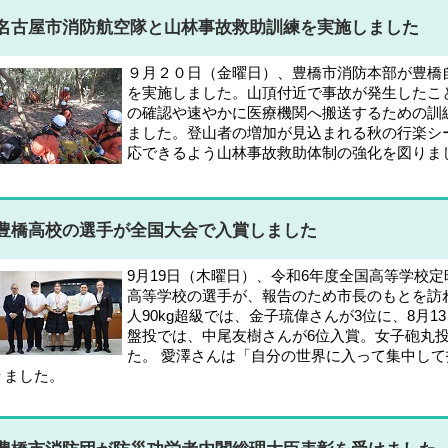
名古屋市消防航空隊と山林事故救助訓練を実施しました
９月２０日（金曜日）、豊橋市消防本部が豊橋
を実施しました。山頂付近で事故が発生したこ
の確認や速やかに医療機関へ搬送するための訓
ました。登山者の増加が見込まれる秋の行楽シ
応できるよう山林事故救助体制の強化を図りま
豊橋高校の選手が全国大会で入賞しました
9月19日（木曜日）、令和6年度全国高等学校
高等学校の選手が、報告のため市長のもとを訪れ
人90kg超級では、金子琉偉さんが3位に、8月
盤投では、中尾友樹さんが6位入賞。女子砲丸
た。 愛澤さんは「自分の世界に入って集中し
りました。