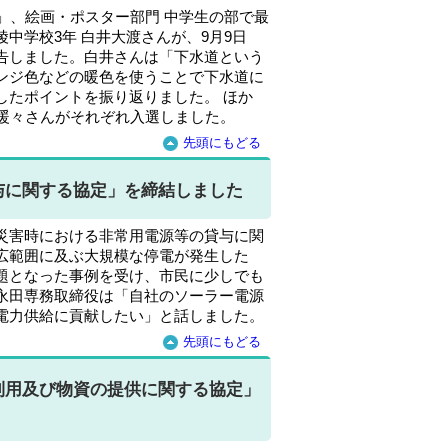
」、絵画・ポスター部門 中学生の部で最
中学校3年 白井大渡さんが、9月9日
告しました。白井さんは「下水道という
ンジ色などの暖色を使うことで下水道に
したポイントを振り返りました。 ほか
田暖々さんがそれぞれ入選しました。
先頭にもどる
与に関する協定」を締結しました
災害時における非常用電源等の貸与に関
広範囲に及ぶ大規模な停電が発生した
題となった事例を受け、市民に少しでも
永田専務取締役は「自社のソーラー電源
電力供給に貢献したい」と話しました。
先頭にもどる
利用及び物資の提供に関する協定」