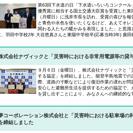
第63回下水道の日「下水道いろいろコンクール
優秀賞に相当する国土交通大臣賞を受賞した東陵
（月曜日）に浅井市長を訪れ、受賞の喜びを報
と青色や水色を使いたくなるけど、あえてオレ
関わる人たちの暖かみを表現しました」と意識
に、羽田中学校2年 大谷悠真さんと東陽中学校卒(応募当時3年) 廣
株式会社ナヴィックと「災害時における非常用電源等の貸
９月６日（金曜日）、株式会社ナヴィックと「
する協定」を締結しました。能登半島地震での
際、道路の寸断などにより復旧作業の遅れが問
安心した避難所生活を提供するための協定で、
を貸し出すことにより、みなさんへの継続的な
夢コーポレーション株式会社と「災害時における駐車場の
を締結しました