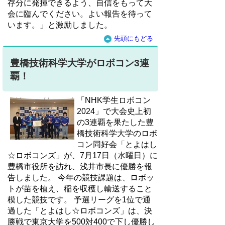
存分に発揮できるよう、自信をもって大
会に臨んでください。よい報告を待って
います。」と激励しました。
先頭にもどる
豊橋技術科学大学がロボコン3連
覇！
「NHK学生ロボコン
2024」で大会史上初
の3連覇を果たした豊
橋技術科学大学のロボ
コン同好会「とよはし
☆ロボコンズ」が、7月17日（水曜日）に
豊橋市役所を訪れ、浅井市長に優勝を報
告しました。 今年の競技課題は、ロボッ
トが苗を植え、稲を収穫し輸送すること
模した競技です。 予選リーグを1位で通
過した「とよはし☆ロボコンズ」は、決
勝戦で東京大学を500対400で下し優勝し