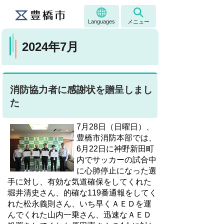
Languages
メニュー
2024年7月
消防協力者に感謝状を贈呈しまし
た
7月28日（日曜日）、
豊橋市消防本部では、
6月22日に神野新田町
内でサッカーの試合中
に心肺停止になった選
手に対し、有効な気道確保をしてくれた
堀井清史さん、的確な119番通報をしてく
れた松永義則さん、いち早くＡＥＤを運
んでくれた山内一乗さん、迅速なＡＥＤ