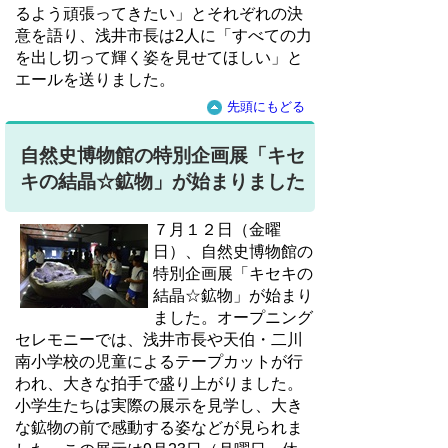
るよう頑張ってきたい」とそれぞれの決
意を語り、浅井市長は2人に「すべての力
を出し切って輝く姿を見せてほしい」と
エールを送りました。
先頭にもどる
自然史博物館の特別企画展「キセ
キの結晶☆鉱物」が始まりました
７月１２日（金曜
日）、自然史博物館の
特別企画展「キセキの
結晶☆鉱物」が始まり
ました。オープニング
セレモニーでは、浅井市長や天伯・二川
南小学校の児童によるテープカットが行
われ、大きな拍手で盛り上がりました。
小学生たちは実際の展示を見学し、大き
な鉱物の前で感動する姿などが見られま