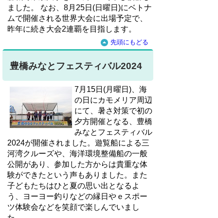
ました。 なお、8月25日(日曜日)にベトナ
ムで開催される世界大会に出場予定で、
昨年に続き大会2連覇を目指します。
先頭にもどる
豊橋みなとフェスティバル2024
7月15日(月曜日)、海
の日にカモメリア周辺
にて、暑さ対策で初の
夕方開催となる、豊橋
みなとフェスティバル
2024が開催されました。遊覧船による三
河湾クルーズや、海洋環境整備船の一般
公開があり、参加した方からは貴重な体
験ができたという声もありました。また
子どもたちはひと夏の思い出となるよ
う、ヨーヨー釣りなどの縁日やｅスポー
ツ体験会などを笑顔で楽しんでいまし
た。