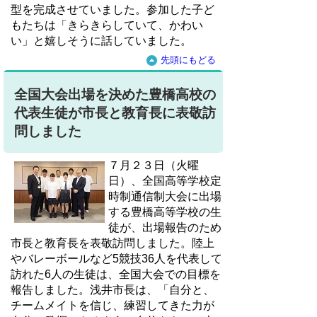
型を完成させていました。参加した子ど
もたちは「きらきらしていて、かわい
い」と嬉しそうに話していました。
先頭にもどる
全国大会出場を決めた豊橋高校の
代表生徒が市長と教育長に表敬訪
問しました
７月２３日（火曜
日）、全国高等学校定
時制通信制大会に出場
する豊橋高等学校の生
徒が、出場報告のため
市長と教育長を表敬訪問しました。陸上
やバレーボールなど5競技36人を代表して
訪れた6人の生徒は、全国大会での目標を
報告しました。浅井市長は、「自分と、
チームメイトを信じ、練習してきた力が