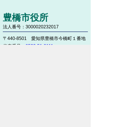
豊橋市役所
法人番号：3000020232017
〒440-8501 愛知県豊橋市今橋町１番地
代表番号：
0532-51-2111
開庁日時：
月曜日～金曜日 午前8時30
分～午後5時15分まで
（土・日・祝祭日・年末年始
＜12月29日から1月3日＞は
除く）
各課連絡先
お問い合わせ