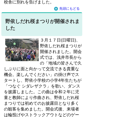
校舎に別れを告げました。
先頭にもどる
野依しだれ桜まつりが開催されま
した
３月１７日(日曜日)、
野依しだれ桜まつりが
開催されました。開会
式では、浅井市長から
の「地域の皆さんで久
しぶりに面と向かって交流できる貴重な
機会。楽しんでください」の掛け声でス
タートし、野依小学校の小学4年生たちが
「つなぐ シダレザクラ」を歌い、ダンス
を披露しました。この曲は令和２年に児
童と教師により作曲され、野依しだれ桜
まつりでは初めてのお披露目となり多く
の観客を集めました。開会式後、来場者
は輪投げやストラックアウトなどのゲー