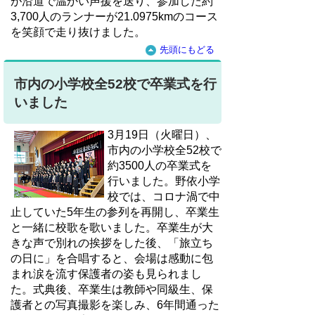
が沿道で温かい声援を送り、参加した約
3,700人のランナーが21.0975kmのコース
を笑顔で走り抜けました。
先頭にもどる
市内の小学校全52校で卒業式を行
いました
3月19日（火曜日）、
市内の小学校全52校で
約3500人の卒業式を
行いました。野依小学
校では、コロナ渦で中
止していた5年生の参列を再開し、卒業生
と一緒に校歌を歌いました。卒業生が大
きな声で別れの挨拶をした後、「旅立ち
の日に」を合唱すると、会場は感動に包
まれ涙を流す保護者の姿も見られまし
た。式典後、卒業生は教師や同級生、保
護者との写真撮影を楽しみ、6年間通った