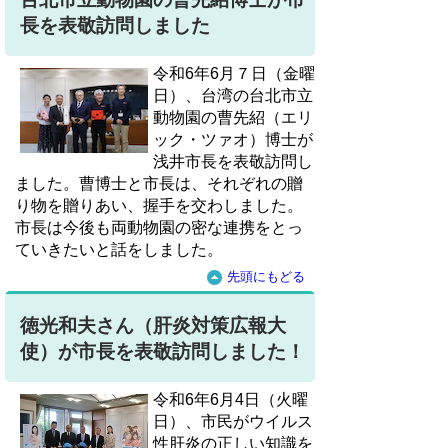
長を表敬訪問しました
令和6年6月７日（金曜
日）、台湾の台北市立
動物園の曹先紹（エリ
ック・ツァオ）博士が
浅井市長を表敬訪問し
ました。曹博士と市長は、それぞれの贈
り物を贈りあい、握手を交わしました。
市長は今後も両動物園の密な連携をとっ
ていきたいと話をしました。
先頭にもどる
徳光和夫さん（肝炎対策広報大
使）が市長を表敬訪問しました！
令和6年6月4日（火曜
日）、市民がウイルス
性肝炎の正しい知識を