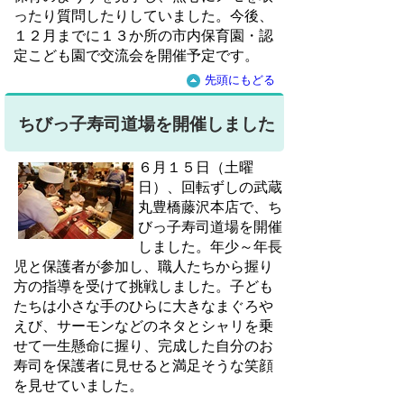
ったり質問したりしていました。今後、
１２月までに１３か所の市内保育園・認
定こども園で交流会を開催予定です。
先頭にもどる
ちびっ子寿司道場を開催しました
６月１５日（土曜
日）、回転ずしの武蔵
丸豊橋藤沢本店で、ち
びっ子寿司道場を開催
しました。年少～年長
児と保護者が参加し、職人たちから握り
方の指導を受けて挑戦しました。子ども
たちは小さな手のひらに大きなまぐろや
えび、サーモンなどのネタとシャリを乗
せて一生懸命に握り、完成した自分のお
寿司を保護者に見せると満足そうな笑顔
を見せていました。