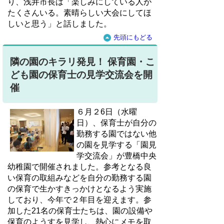
り、浅井市長は「楽しみにしている人が
たくさんいる。素晴らしい大会にしてほ
しいと思う」と話しました。
先頭にもどる
隣の園のキラリ発見！ 保育園・こ
ども園の保育士の見学交流会を開
催
６月２6日（水曜
日）、保育士が自分の
勤務する園ではない他
の園を見学する「園見
学交流会」が豊橋中央
幼稚園で開催されました。参考となる良
い保育の取組みなどを自分の勤務する園
の保育で生かすきっかけとなるよう実施
しており、今年で２年目を迎えます。参
加した21名の保育士たちは、園の設備や
保育のようすを見学し、熱心にメモを取