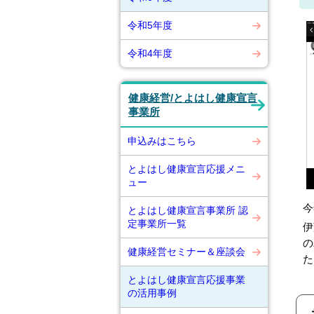
令和5年度
令和4年度
健康経営/とよはし健康宣言
事業所
申込みはこちら
とよはし健康宣言応援メニ
ュー
今
とよはし健康宣言事業所 認
定事業所一覧
伊
の
健康経営セミナー＆座談会
た
とよはし健康宣言応援事業
の活用事例