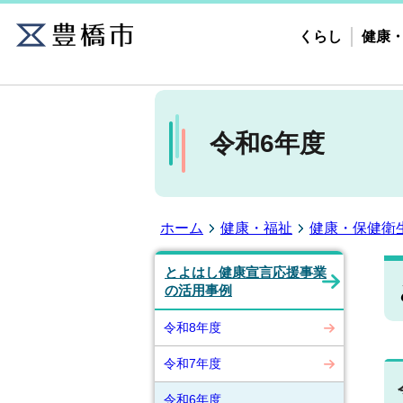
くらし
健康
令和6年度
ホーム
健康・福祉
健康・保健衛
とよはし健康宣言応援事業
の活用事例
令和8年度
令和7年度
令和6年度