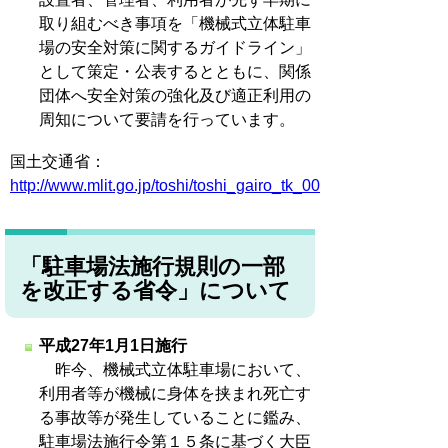
取り組むべき事項を「機械式立体駐車
場の安全対策に関するガイドライン」
として策定・公表するとともに、関係
団体へ安全対策の強化及び適正利用の
周知について要請を行っています。
国土交通省：
http://www.mlit.go.jp/toshi/toshi_gairo_tk_000038.html
「駐車場法施行規則の一部
を改正する省令」について
平成27年1月1日施行
昨今、機械式立体駐車場において、
利用者等が機械に身体を挟まれ死亡す
る事故等が発生していることに鑑み、
駐車場法施行令第１５条に基づく大臣