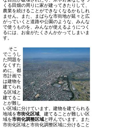
くる田畑の周りに家が建ってきたりして、
農業を続けることができなくなるかもしれ
ません。また、まばらな市街地が延々と広
がっていくと道路や公園のような、みんな
で使うものを、みんなが使えるようにつく
るには、お金がたくさんかかってしまいま
す。
そこ
でこうし
た問題を
なくすた
めに、都
市計画で
は建物を
建てられ
る区域と
建てるこ
とが難し
い区域に分けています。建物を建てられる
地域を
市街化区域
、建てることが難しい区
域を
市街化調整区域
と呼んでいます。また
市街化区域と市街化調整区域に分けること