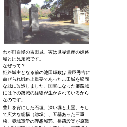
わが町自慢の吉田城。実は世界遺産の姫路
城とは兄弟城です。
なぜって？
姫路城主となる前の池田輝政は 豊臣秀吉に
命ぜられ戦略上重要であった吉田城を堅固
な城に改造しました。国宝になった姫路城
にはその築城の経験が生かされているから
なのです。
豊川を背にした石垣、深い堀と土塁、そし
て広大な総構（総堀）、五基あった三重
櫓、築城軍学の理想城郭。長篠設楽が原戦