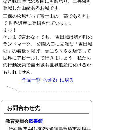
など戦国時代の攻防にも関わり、三英傑も
登城した由緒あるお城です。
三保の松原だって富士山の一部であるとし
て 世界遺産に登録されています。
まっ！
そこまで言わなくても、 吉田城は我が町の
ランドマーク。 公園入口に立派な「吉田城
址」の看板を掲げ、更にＳＮＳを駆使して
世界にアピールして行きましょう。私たち
の行動次第で吉田城も世界遺産に化けるか
もしれません。
作品一覧（vol.2）に戻る
お問合わせ先
教育委員会
図書館
所在地/〒441-8025 愛知県豊橋市羽根井