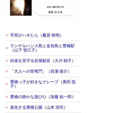
手筒がハネたら（桑原 裕明）
ランゲルハンス島と金色島と豊橋駅
（山下 智江子）
街道を見守る岩屋観音（大川 朝子）
「大人への登竜門」（岩瀬 俊介）
豊橋っ子が好きなクレープ（奥田 悦
子）
豊橋の静かな遊び心（加藤 祐一郎）
進化する豊橋公園（山本 浩司）