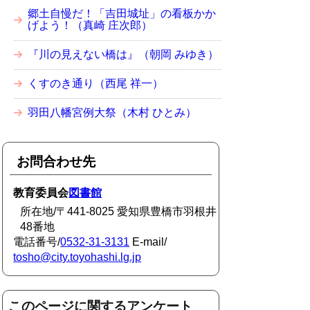
郷土自慢だ！「吉田城址」の看板かか
げよう！（真崎 庄次郎）
『川の見えない橋は』（朝岡 みゆき）
くすのき通り（西尾 祥一）
羽田八幡宮例大祭（木村 ひとみ）
お問合わせ先
教育委員会
図書館
所在地/〒441-8025 愛知県豊橋市羽根井
48番地
電話番号/
0532-31-3131
E-mail/
tosho@city.toyohashi.lg.jp
このページに関するアンケート