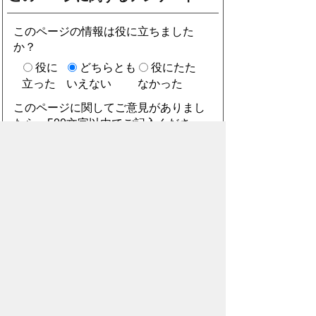
このページの情報は役に立ちました
か？
役に
どちらとも
役にたた
立った
いえない
なかった
このページに関してご意見がありまし
たら、500文字以内でご記入くださ
い。
（ご注意）住所や電話番号などの個人情報は記
入しないでください。なお、回答が必要な お問
合わせは、直接このページのお問合わせ先へご
連絡ください。