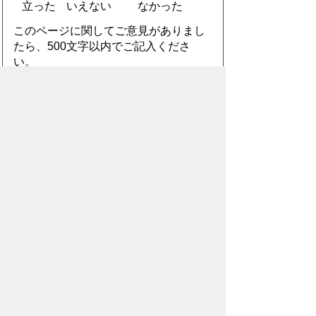
立った
いえない
なかった
このページに関してご意見がありまし
たら、500文字以内でご記入くださ
い。
（ご注意）住所や電話番号などの個人情報は記
入しないでください。なお、回答が必要な お問
合わせは、直接このページのお問合わせ先へご
連絡ください。
スマートフォン
パソコン