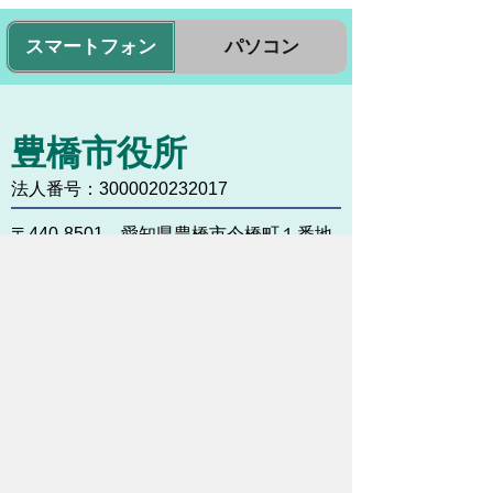
スマートフォン
パソコン
豊橋市役所
法人番号：3000020232017
〒440-8501 愛知県豊橋市今橋町１番地
代表番号：
0532-51-2111
開庁日時：
月曜日～金曜日 午前8時30
分～午後5時15分まで
（土・日・祝祭日・年末年始
＜12月29日から1月3日＞は
除く）
各課連絡先