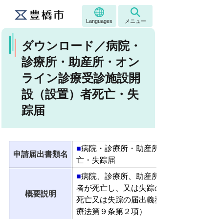
Languages
メニュー
ダウンロード／病院・
診療所・助産所・オン
ライン診療受診施設開
設（設置）者死亡・失
踪届
■
病院・診療所・助産所・オンライン診
申請届出書類名
亡・失踪届
■
病院、診療所、助産所又はオンライン
者が死亡し、又は失踪の宣告を受けたと
概要説明
死亡又は失踪の届出義務者は、１０日以
療法第９条第２項）