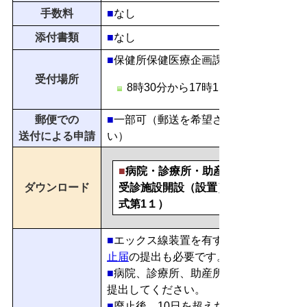
手数料
■
なし
添付書類
■
なし
■
保健所保健医療企画課（保健所2階）
受付場所
8時30分から17時15分（土、日、
郵便での
■
一部可（郵送を希望される場合は、事
送付による申請
い）
■
病院・診療所・助産所・オンライン
ダウンロード
受診施設開設（設置）者死亡・失踪届
式第1１）
■
エックス線装置を有する診療所は、併
止届
の提出も必要です。
■
病院、診療所、助産所は
提出してください。
■
廃止後、10日を超えた場合は