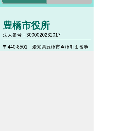
豊橋市役所
法人番号：3000020232017
〒440-8501 愛知県豊橋市今橋町１番地
代表番号：
0532-51-2111
開庁日時：
月曜日～金曜日 午前8時30
分～午後5時15分まで
（土・日・祝祭日・年末年始
＜12月29日から1月3日＞は
除く）
各課連絡先
お問い合わせ