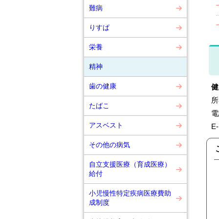
難病
りすぱ
栄養
精神
歯の健康
健
所
たばこ
電
アスベスト
E-
その他の病気
自立支援医療（育成医療）
給付
小児慢性特定疾病医療費助
成制度