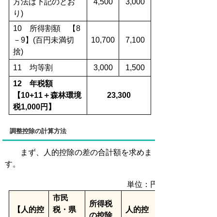
方法は下記のとお
4,500
3,000
り)
10 所得割額 【8
－9】(百円未満切
10,700
7,100
捨)
11 均等割
3,000
1,500
12 年税額
【10+11＋森林環境
23,300
税1,000円】
調整控除の計算方法
まず、人的控除の差の合計額を求めま
す。
単位：円
市民
所得税
【人的控
税・県
人的控
の控除