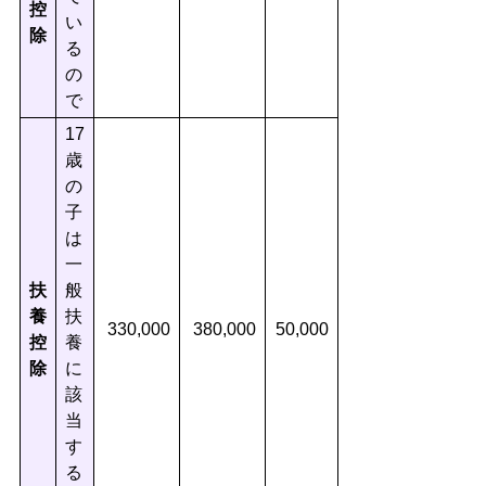
控
い
除
る
の
で
17
歳
の
子
は
一
扶
般
養
扶
330,000
380,000
50,000
控
養
除
に
該
当
す
る