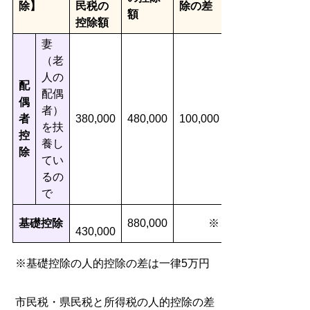
除】
民税の
除の差
額
控除額
妻
（老
人の
配
配偶
偶
者）
者
380,000
480,000
100,000
を扶
控
養し
除
てい
るの
で
基礎控除
880,000
※
430,000
※基礎控除の人的控除の差は一律5万円
市民税・県民税と所得税の人的控除の差