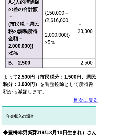
A.{人的控除額
の差の合計額
{150,000－
－
(2,616,000
(市民税・県民
－
－
税の課税所得
23,300
2,000,000)}
金額－
×5％
2,000,000)}
×5%
B. 2,500
2,500
よって
2,500円（市民税分：1,500円、県民
税分：1,000円）
を調整控除として所得割
額から減額します。
目次に戻る
年金収入の場合
◆豊橋幸男(昭和19年3月10日生まれ）さん