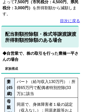
よって
7,500円（市民税分：4,500円、県民
税分：3,000円）
を所得割額から減額しま
す。
目次に戻る
配当割額控除額・株式等譲渡譲渡
所得割額控除額のある場合
◆自営業で、株の取引を行った豊橋一平さ
んの場合
家族構成
妻
パート（給与収入130万円）：所
(45
得65万円で配偶者特別控除(33
歳)
万)に該当
母
同居で、身体障害者１級の認定
親
（収入なし）：同居老親等およ