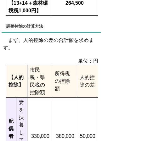
【13+14＋森林環
264,500
境税1,000円】
調整控除の計算方法
まず、人的控除の差の合計額を求めま
す。
単位：円
市民
所得税
【人的
税・県
人的控
の控除
控除】
民税の
除の差
額
控除額
妻
を
扶
配
養
偶
し
者
330,000
380,000
50,000
て