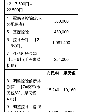
÷2＋7,500円＝
22,500円
4 配偶者控除(老人
380,000
の配偶者)
5 基礎控除
430,000
6 控除合計 【2
1,081,400
～6の計】
7 課税所得金額
【1－6】(千円未満
254,000
切捨)
市民税
県民税
8 調整控除前所得
割額 【7×税率(市
15,240
10,160
民税6%、県民税
4％)】
9 調整控除 (計算