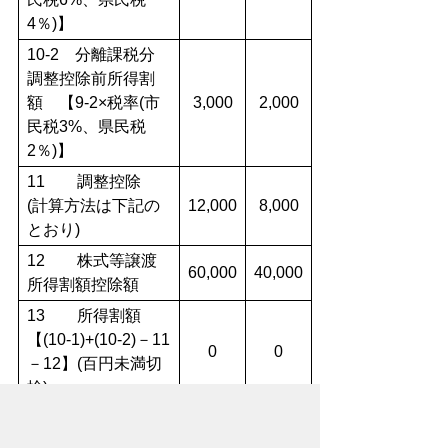
4％)】
10-2 分離課税分
調整控除前所得割
額 【9-2×税率(市
3,000
2,000
民税3%、県民税
2％)】
11 調整控除
(計算方法は下記の
12,000
8,000
とおり)
12 株式等譲渡
60,000
40,000
所得割額控除額
13 所得割額
【(10-1)+(10-2)－11
0
0
－12】(百円未満切
捨)
14 均等割額
3,000
1,500