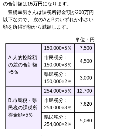
の合計額は
15万円
になります。
豊橋幸男さんは課税所得金額が200万円
以下なので、 次のAとBのいずれか小さい
額を所得割額から減額します。
単位：円
150,000×5％
7,500
A.人的控除額
市民税分：
4,500
の差の合計額
150,000×3％
×5％
県民税分：
3,000
150,000×2％
254,000×5％
12,700
B.市民税・県
市民税分：
7,620
民税の課税所
254,000×3％
得金額×5％
県民税分：
5,080
254,000×2％