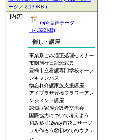
ージ／ 2,136KB )
[内容]
mp3音声データ
（4,323KB)
催し・講座
事業系ごみ適正処理セミナー
市制施行日記念式典
豊橋市立看護専門学校オープ
ンキャンパス
物忘れ介護家族支援講座
アイプラザ豊橋フラワーアレ
ンジメント講座
認知症家族介護者交流会
国際協力について考えよう
和み塾 ①2way布花コサージ
ュを作ろう②初めてのウクレ
レ