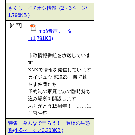
もくじ・イチオシ情報（2～3ページ/
1,796KB )
[内容]
mp3音声データ
（1,791KB)
市政情報番組を放送していま
す
SNSで情報を発信しています
カイジュウ博2023 海で暮
らす仲間たち
予約制の家庭ごみの臨時持ち
込み場所を開設します
ありがとう15周年！ ここに
こ誕生祭
特集 みんなで守ろう！ 豊橋の生態
系(4~5ぺージ／3,203KB )