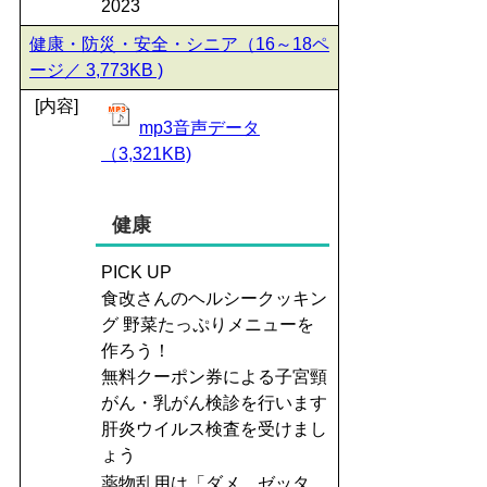
2023
健康・防災・安全・シニア（16～18ペ
ージ／ 3,773KB )
[内容]
mp3音声データ
（3,321KB)
健康
PICK UP
食改さんのヘルシークッキン
グ 野菜たっぷりメニューを
作ろう！
無料クーポン券による子宮頸
がん・乳がん検診を行います
肝炎ウイルス検査を受けまし
ょう
薬物乱用は「ダメ。ゼッタ