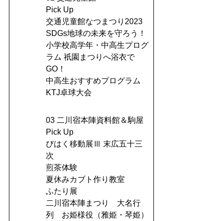
Pick Up
交通児童館なつまつり2023
SDGs地球の未来を守ろう！
小学校高学年・中高生プログ
ラム 祇園まつりへ浴衣で
GO！
中高生おすすめプログラム
KTJ卓球大会
03 二川宿本陣資料館＆駒屋
Pick Up
びはく移動展Ⅲ 末広五十三
次
煎茶体験
夏休みカブト作り教室
ふたり展
二川宿本陣まつり 大名行
列 お姫様役（雅姫・琴姫）