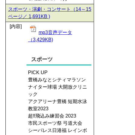
スポーツ・演劇・コンサート（14～15
ページ／ 1,691KB )
[内容]
mp3音声データ
（3,429KB)
スポーツ
PICK UP
豊橋みなとシティマラソン
ナイター球場 大開放クリニ
ック
アクアリーナ豊橋 短期水泳
教室2023
超‼飛込み練習会 2023
市民スポーツ祭 弓道大会
シーパレス日港福 レインボ