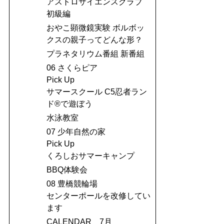
アストロサイエンスクラブ
初級編
おやこ顕微鏡実験 ボルボッ
クスの親子ってどんな形？
プラネタリウム番組 新番組
06 さくらピア
Pick Up
サマースクール C5忍者ラン
ド®で遊ぼう
水泳教室
07 少年自然の家
Pick Up
くろしおサマーキャンプ
BBQ体験会
08 豊橋競輪場
センターポールを改修してい
ます
CALENDAR 7月