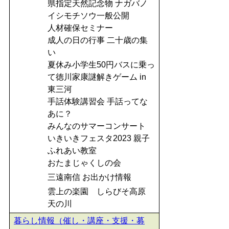
県指定天然記念物 ナガバノ
イシモチソウ一般公開
人材確保セミナー
成人の日の行事 二十歳の集
い
夏休み小学生50円バスに乗っ
て徳川家康謎解きゲーム in
東三河
手話体験講習会 手話ってな
あに？
みんなのサマーコンサート
いきいきフェスタ2023 親子
ふれあい教室
おたまじゃくしの会
三遠南信 お出かけ情報
雲上の楽園 しらびそ高原
天の川
暮らし情報（催し・講座・支援・募