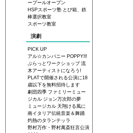
ープールオープン
HSPスポーツ塾 とび箱、鉄
棒選択教室
スポーツ教室
演劇
PICK UP
アル☆カンパニー POPPY!!!
ぷらっとワークショップ 流
木アーティストになろう!
PLATで開催される公演に18
歳以下を無料招待します
劇団四季 ファミリーミュー
ジカル ジョン万次郎の夢
ミュージカル 天翔ける風に
南イタリア伝統音楽＆舞踊
灼熱のタランテッラ
野村万作・野村萬斎狂言公演