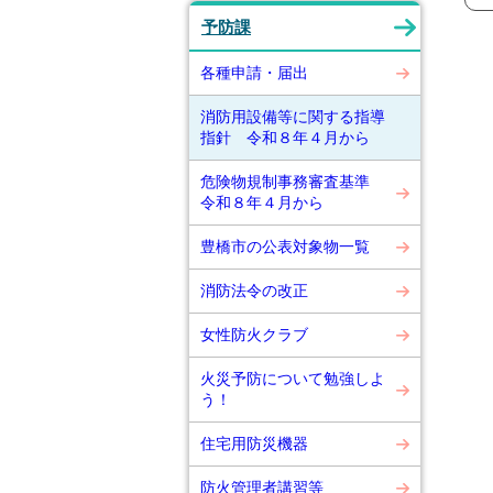
予防課
各種申請・届出
消防用設備等に関する指導
指針 令和８年４月から
危険物規制事務審査基準
令和８年４月から
豊橋市の公表対象物一覧
消防法令の改正
女性防火クラブ
火災予防について勉強しよ
う！
住宅用防災機器
防火管理者講習等