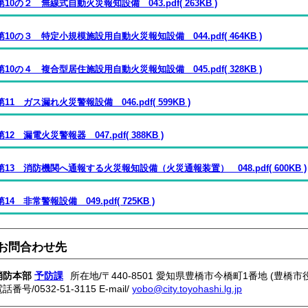
第10の２ 無線式自動火災報知設備 043.pdf( 263KB )
第10の３ 特定小規模施設用自動火災報知設備 044.pdf( 464KB )
第10の４ 複合型居住施設用自動火災報知設備 045.pdf( 328KB )
第11 ガス漏れ火災警報設備 046.pdf( 599KB )
第12 漏電火災警報器 047.pdf( 388KB )
第13 消防機関へ通報する火災報知設備（火災通報装置） 048.pdf( 600KB )
第14 非常警報設備 049.pdf( 725KB )
お問合わせ先
消防本部
予防課
所在地/〒440-8501 愛知県豊橋市今橋町1番地 (豊橋市
電話番号/
0532-51-3115
E-mail/
yobo@city.toyohashi.lg.jp