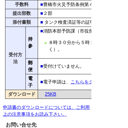
手数料
■
豊橋市火災予防条例第４８条関係、別表
提出部数
■
２部
添付書類
■
タンク検査済証等の証明書の写しが必要
■
消防本部予防課（市役所西館5階）で申
持
８時３０分から５時１５分（土、日、
参
く）。
受付方
法
郵
■
受付けていません。
便
電
■
電子申請は、
こちらをクリック
子
ダウンロード
25KB
申請書のダウンロードについては、ご利用
上の注意事項をお読み下さい。
お問い合せ先