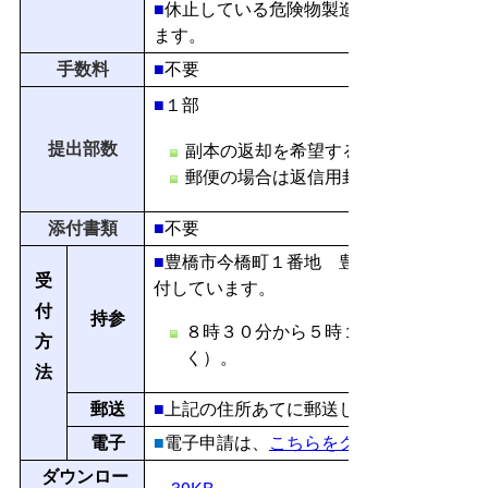
■
休止している危険物製造所等を再開しよ
ます。
手数料
■
不要
■
１部
提出部数
副本の返却を希望する場合は２部提出
郵便の場合は返信用封筒を同封してく
添付書類
■
不要
■
豊橋市今橋町１番地 豊橋市消防本部予
受
付しています。
付
持参
８時３０分から５時１５分（土、日、
方
く）。
法
郵送
■
上記の住所あてに郵送してください。
電子
■
電子申請は、
こちらをクリック
ダウンロー