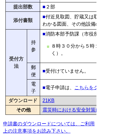
提出部数
■
２部
■
付近見取図、貯蔵又は取扱う場所の見取
添付書類
わかる図面、その他設備の概要図等。
■
消防本部予防課（市役所西館5階）で申
持
８時３０分から５時１５分（土、日、
参
く）。
受付方
法
郵
■
受付けていません。
便
電
■
電子申請は、
こちらをクリック
子
ダウンロード
21KB
その他
震災時における安全対策について
申請書のダウンロードについては、ご利用
上の注意事項をお読み下さい。