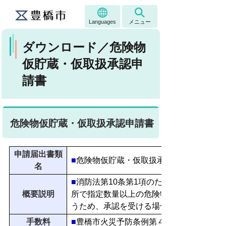
Languages
メニュー
ダウンロード／危険物
仮貯蔵・仮取扱承認申
請書
危険物仮貯蔵・仮取扱承認申請書
申請届出書類
■
危険物仮貯蔵・仮取扱承認申請書
名
■
消防法第10条第1項のただし書の規定に
概要説明
所で指定数量以上の危険物を
うため、承認を受ける場合に使用します。
手数料
■
豊橋市火災予防条例第４８条関係、別表