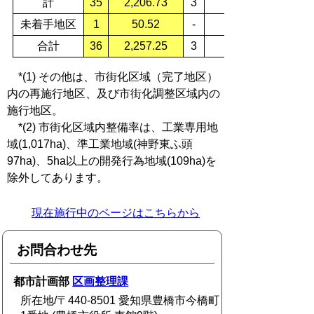
計
35
2,206.73
3
未着手地区
1
50.52
-
合計
36
2,257.25
3
*(1) その他は、市街化区域（完了地区）
内の再施行地区、及び市街化調整区域内の
施行地区。
*(2) 市街化区域内整備率は、工業専用地
域(1,017ha)、準工業地域(神野東ふ頭
97ha)、5ha以上の開発行為地域(109ha)を
除外してあります。
現在施行中のページはこちらから
お問合わせ先
都市計画部
区画整理課
所在地/〒440-8501 愛知県豊橋市今橋町