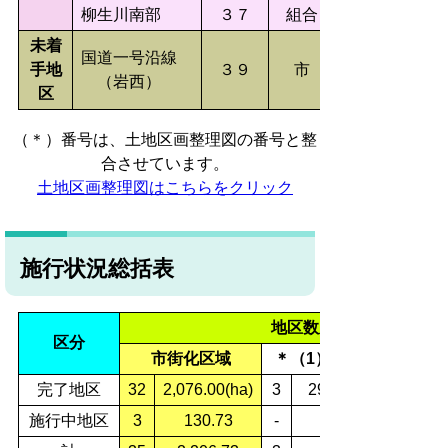
柳生川南部
３７
組合
未着
国道一号沿線
手地
３９
市
（岩西）
区
（＊）番号は、土地区画整理図の番号と整
合させています。
土地区画整理図はこちらをクリック
施行状況総括表
地区数及び面積
区分
市街化区域
＊（1）その他
完了地区
32
2,076.00(ha)
3
29.10(ha)
施行中地区
3
130.73
-