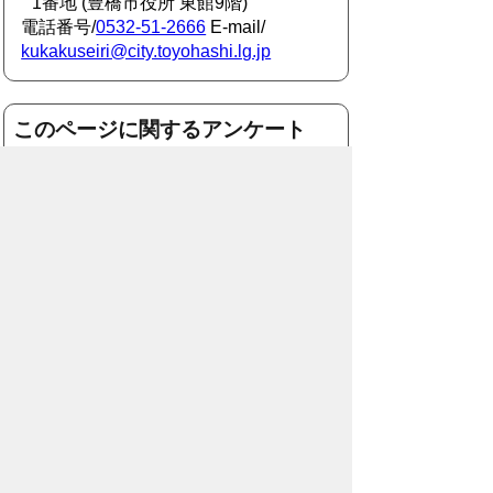
1番地 (豊橋市役所 東館9階)
電話番号/
0532-51-2666
E-mail/
kukakuseiri@city.toyohashi.lg.jp
このページに関するアンケート
このページの情報は役に立ちました
か？
役に
どちらとも
役にたた
立った
いえない
なかった
このページに関してご意見がありまし
たら、500文字以内でご記入くださ
い。
（ご注意）住所や電話番号などの個人情報は記
入しないでください。なお、回答が必要な お問
合わせは、直接このページのお問合わせ先へご
連絡ください。