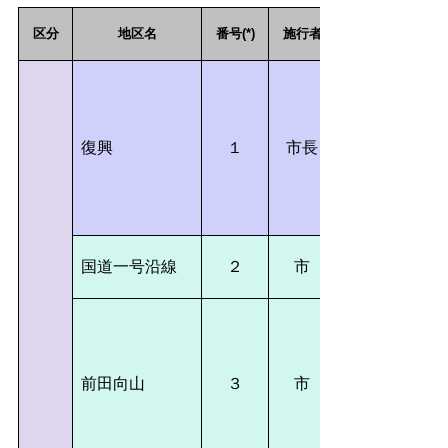
区分
地区名
番号(*)
施行者
復興
１
市長
国道一号沿線
２
市
前田向山
３
市