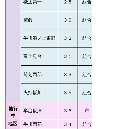
磯辺第一
２８
組合
梅藪
３０
組合
牛川浪ノ上東部
３２
組合
富士見台
３１
組合
前芝西部
３３
組合
火打坂川
３５
組合
施行
牟呂坂津
３６
市
中
地区
牛川西部
３４
組合