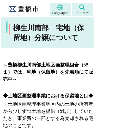
Languages
メニュー
柳生川南部 宅地（保
留地）分譲について
～豊橋柳生川南部土地区画整理組合（※
１）では、宅地（保留地）を先着順にて販
売中～
◆土地区画整理事業における保留地とは◆
・土地区画整理事業地区内の土地の所有者
から少しずつ土地を提供（減歩）していた
だき、事業費の一部とする為売却される宅
地のことです。