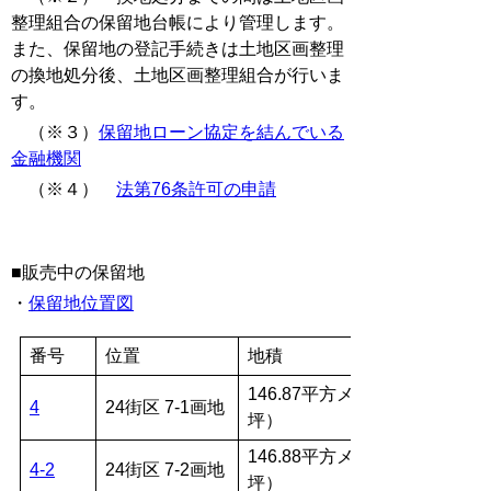
整理組合の保留地台帳により管理します。
また、保留地の登記手続きは土地区画整理
の換地処分後、土地区画整理組合が行いま
す。
（※３）
保留地ローン協定を結んでいる
金融機関
（※４）
法第76条許可の申請
■販売中の保留地
・
保留地位置図
番号
位置
地積
146.87平方メートル（約44.42
4
24街区 7-1画地
坪）
146.88平方メートル（約44.43
4-2
24街区 7-2画地
坪）