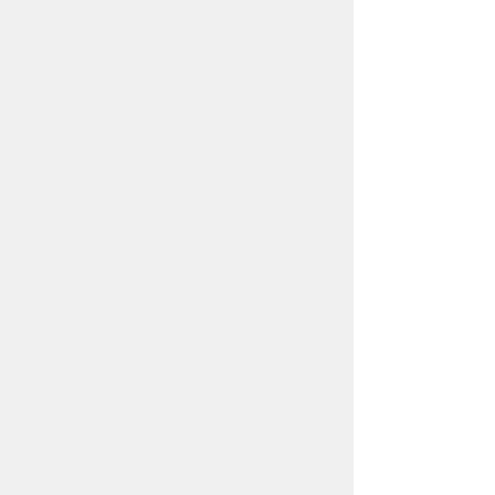
除く）
各課連絡先
お問い合わせ
市役所までのアクセス