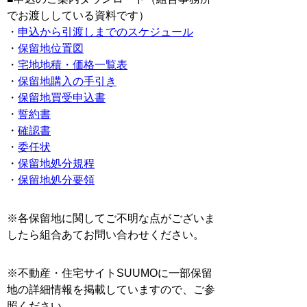
でお渡ししている資料です）
・
申込から引渡しまでのスケジュール
・
保留地位置図
・
宅地地積・価格一覧表
・
保留地購入の手引き
・
保留地買受申込書
・
誓約書
・
確認書
・
委任状
・
保留地処分規程
・
保留地処分要領
※各保留地に関してご不明な点がございま
したら組合あてお問い合わせください。
※不動産・住宅サイトSUUMOに一部保留
地の詳細情報を掲載していますので、ご参
照ください。