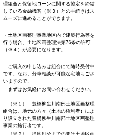
理組合と保留地ローンに関する協定を締結
している金融機関（※３）との手続きはス
ムーズに進めることができます。
・土地区画整理事業地区内で建築行為等を
行う場合、土地区画整理法第76条の許可
（※４）が必要になります。
ご購入の申し込みは組合にて随時受付中
です。なお、分筆相談が可能な宅地もござ
いますので、
まずはお気軽にお問い合わせください。
（※１） 豊橋柳生川南部土地区画整理
組合は、地元の方々（土地の権利者）によ
り設立された豊橋柳生川南部土地区画整理
事業の施行者です。
（※２） 換地処分までの間は土地区画