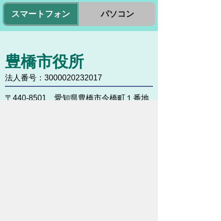
スマートフォン
パソコン
豊橋市役所
法人番号：3000020232017
〒440-8501 愛知県豊橋市今橋町１番地
代表番号：
0532-51-2111
開庁日時：
月曜日～金曜日 午前8時30
分～午後5時15分まで
（土・日・祝祭日・年末年始
＜12月29日から1月3日＞は
除く）
各課連絡先