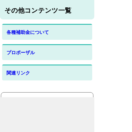
その他コンテンツ一覧
各種補助金について
プロポーザル
関連リンク
お問合わせ先
都市計画部
まちなか活性課
所在地/〒440-0897 愛知県豊橋市松葉町
二丁目10番地 (
まちなか活性課事務所案