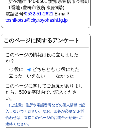
所在地/〒440-8501 愛知県豊橋市今橋町
1番地 (豊橋市役所 東館9階)
電話番号/
0532-51-2621
E-mail/
toshikotsu@city.toyohashi.lg.jp
このページに関するアンケート
このページの情報は役に立ちました
か？
役に
どちらとも
役にたた
立った
いえない
なかった
このページに関してご意見がありまし
たら、500文字以内でご記入くださ
い。
（ご注意）住所や電話番号などの個人情報は記
入しないでください。なお、回答が必要な お問
合わせは、直接このページのお問合わせ先へご
連絡ください。