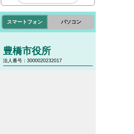
スマートフォン
パソコン
豊橋市役所
法人番号：3000020232017
〒440-8501 愛知県豊橋市今橋町１番地
代表番号：
0532-51-2111
開庁日時：
月曜日～金曜日 午前8時30
分～午後5時15分まで
（土・日・祝祭日・年末年始
＜12月29日から1月3日＞は
除く）