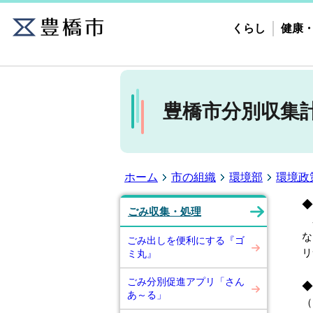
くらし
健康
豊橋市分別収集
ホーム
市の組織
環境部
環境政
◆
ごみ収集・処理
容
な
ごみ出しを便利にする『ゴ
リ
ミ丸』
ごみ分別促進アプリ「さん
◆
あ～る」
（