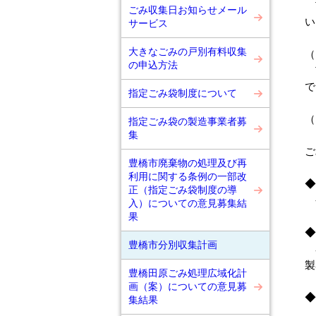
市
ごみ収集日お知らせメール
い
サービス
大きなごみの戸別有料収集
（
の申込方法
市
で
指定ごみ袋制度について
（
指定ごみ袋の製造事業者募
集
ご
ご
豊橋市廃棄物の処理及び再
利用に関する条例の一部改
◆
正（指定ごみ袋制度の導
令
入）についての意見募集結
果
◆
豊橋市分別収集計画
容
製
豊橋田原ごみ処理広域化計
画（案）についての意見募
◆
集結果