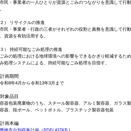
民・事業者の一人ひとりが資源とごみのつながりを意識して行動
。
２） リサイクルの推進
民・事業者・行政の三者がそれぞれの役割と責務を意識して行動
、資源を有効活用する。
３） 持続可能なごみ処理の推進
みの処理における地球環境への影響をできるかぎり軽減するため
み処理システムによる、持続可能なごみ処理を目指す。
計画期間
和8年4月から令和13年3月まで
対象品目
器包装廃棄物のうち、スチール製容器、アルミ製容器、ガラス製
容器、段ボール、ペットボトル、プラスチック製容器包装
計画本編
豊橋市分別収集計画（PDF/ 437KB )