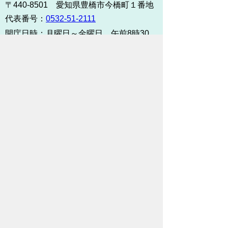
〒440-8501 愛知県豊橋市今橋町１番地
代表番号：
0532-51-2111
開庁日時：
月曜日～金曜日 午前8時30
分～午後5時15分まで
（土・日・祝祭日・年末年始
＜12月29日から1月3日＞は
除く）
各課連絡先
お問い合わせ
市役所までのアクセス