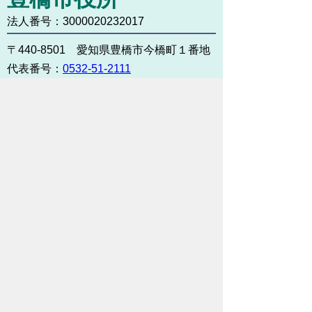
法人番号：3000020232017
〒440-8501 愛知県豊橋市今橋町１番地
代表番号：
0532-51-2111
開庁日時：
月曜日～金曜日 午前8時30
分～午後5時15分まで
（土・日・祝祭日・年末年始
＜12月29日から1月3日＞は
除く）
各課連絡先
お問い合わせ
市役所までのアクセス