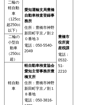
二輪の
軽自動
愛知運輸支局豊橋
車
自動車検査登録事
（125cc
務所
超250cc
住所：豊橋市神野
以下）
新田町字京ノ割２
二輪の
豊橋市
０番地３
小型自
役所資
電話：050-5540-
動車
産税課
2049
（250cc
電話：
超）
0532-
軽自動車検査協会
51-
愛知主管事務所豊
2210
橋支所
軽自動
住所：豊橋市神野
車
新田町字京ノ割１
８番地
電話：050-3816-