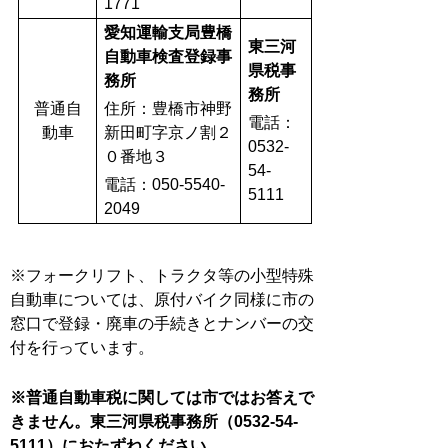
1771
愛知運輸支局豊橋
東三河
自動車検査登録事
県税事
務所
務所
普通自
住所：豊橋市神野
電話：
動車
新田町字京ノ割２
0532-
０番地３
54-
電話：050-5540-
5111
2049
※フォークリフト、トラクタ等の小型特殊
自動車については、原付バイク同様に市の
窓口で登録・廃車の手続きとナンバーの交
付を行っています。
※普通自動車税に関しては市ではお答えで
きません。東三河県税事務所（
0532-54-
5111
）におたずねください。