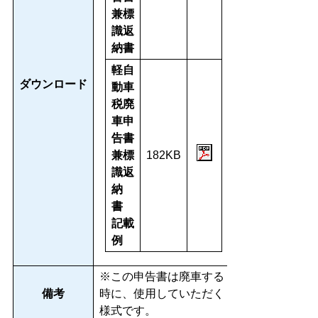
兼標
識返
納書
軽自
ダウンロード
動車
税廃
車申
告書
兼標
182KB
識返
納
書
記載
例
※この申告書は廃車する
備考
時に、使用していただく
様式です。