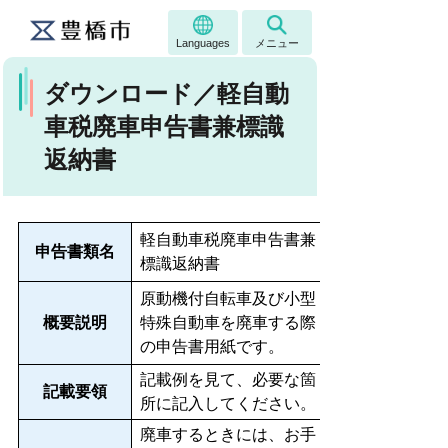
Languages
メニュー
ダウンロード／軽自動
車税廃車申告書兼標識
返納書
軽自動車税廃車申告書兼
申告書類名
標識返納書
原動機付自転車及び小型
概要説明
特殊自動車を廃車する際
の申告書用紙です。
記載例を見て、必要な箇
記載要領
所に記入してください。
廃車するときには、お手