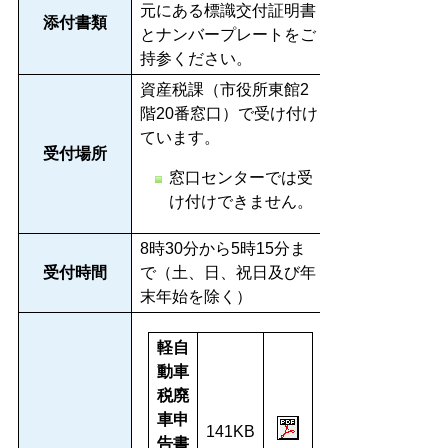
元にある標識交付証明書
添付書類
とナンバープレートをご
持参ください。
資産税課（市役所東館2
階20番窓口）で受け付け
ています。
受付場所
窓口センターでは受
け付けできません。
8時30分から5時15分ま
受付時間
で（土、日、祝日及び年
末年始を除く）
軽自
動車
税廃
車申
141KB
告書