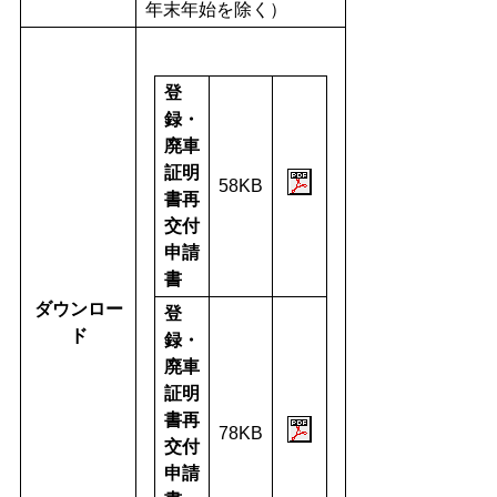
年末年始を除く）
登
録・
廃車
証明
58KB
書再
交付
申請
書
ダウンロー
登
ド
録・
廃車
証明
書再
78KB
交付
申請