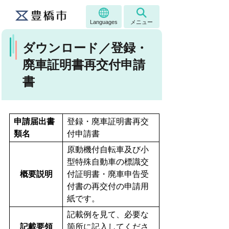
Languages
メニュー
ダウンロード／登録・
廃車証明書再交付申請
書
申請届出書
登録・廃車証明書再交
類名
付申請書
原動機付自転車及び小
型特殊自動車の標識交
概要説明
付証明書・廃車申告受
付書の再交付の申請用
紙です。
記載例を見て、必要な
記載要領
箇所に記入してくださ