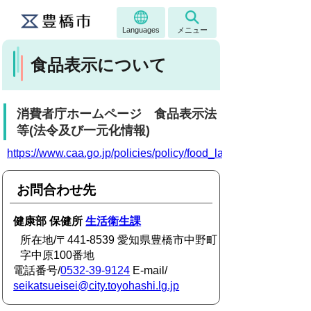
Languages
メニュー
食品表示について
消費者庁ホームページ 食品表示法
等(法令及び一元化情報)
https://www.caa.go.jp/policies/policy/food_labeling/food_label
お問合わせ先
健康部 保健所
生活衛生課
所在地/〒441-8539 愛知県豊橋市中野町
字中原100番地
電話番号/
0532-39-9124
E-mail/
seikatsueisei@city.toyohashi.lg.jp