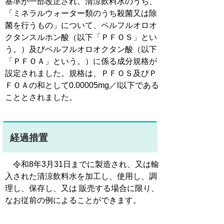
基準が一部改正され、清涼飲料水のうち、
「ミネラルウォーター類のうち殺菌又は除
菌を行うもの」について、ペルフルオロオ
クタンスルホン酸（以下「ＰＦＯＳ」とい
う。）及びペルフルオロオクタン酸（以下
「ＰＦＯＡ」という。）に係る成分規格が
設定されました。規格は、ＰＦＯＳ及びＰ
ＦＯＡの和として0.00005mg／l以下である
こととされました。
経過措置
令和8年3月31日までに製造され、又は輸
入された清涼飲料水を加工し、使用し、調
理し、保存し、又は 販売する場合に限り、
なお従前の例によることができます。