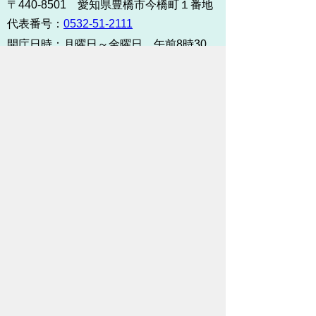
〒440-8501 愛知県豊橋市今橋町１番地
代表番号：
0532-51-2111
開庁日時：
月曜日～金曜日 午前8時30
分～午後5時15分まで
（土・日・祝祭日・年末年始
＜12月29日から1月3日＞は
除く）
各課連絡先
お問い合わせ
市役所までのアクセス