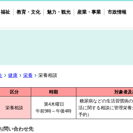
・福祉
教育・文化
魅力・観光
産業・事業
市政情報
生
健康
栄養
栄養相談
区分
時期
対象者及
糖尿病などの生活習慣病の
第4木曜日
栄養相談
活に関する相談に管理栄養
午前9時～午後4時
予約）
お問い合わせ先