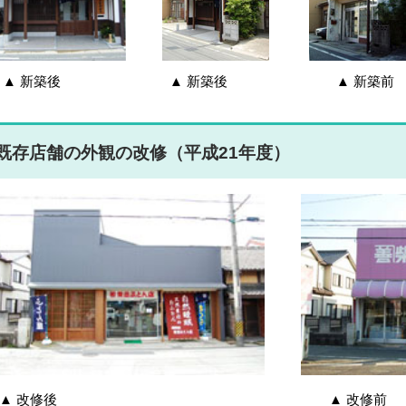
▲ 新築後 ▲ 新築後 ▲ 新築前
既存店舗の外観の改修（平成21年度）
▲ 改修後 ▲ 改修前