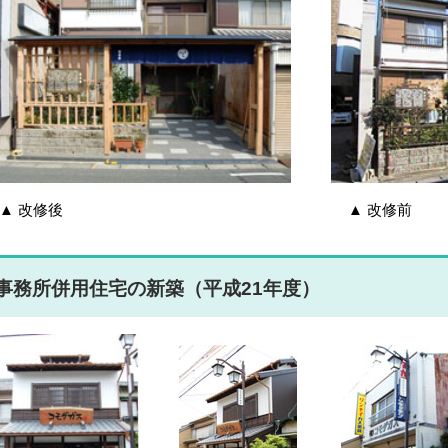
▲ 改修後 ▲ 改修前
事務所併用住宅の新築（平成21年度）